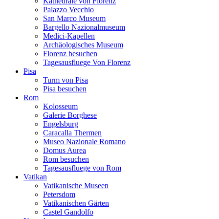
Kathedrale von Florenz
Palazzo Vecchio
San Marco Museum
Bargello Nazionalmuseum
Medici-Kapellen
Archäologisches Museum
Florenz besuchen
Tagesausfluege Von Florenz
Pisa
Turm von Pisa
Pisa besuchen
Rom
Kolosseum
Galerie Borghese
Engelsburg
Caracalla Thermen
Museo Nazionale Romano
Domus Aurea
Rom besuchen
Tagesausfluege von Rom
Vatikan
Vatikanische Museen
Petersdom
Vatikanischen Gärten
Castel Gandolfo