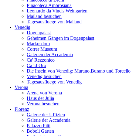
Pinacoteca Ambrosiana
Leonardo da Vincis Weingarten
Mailand besuchen
Tagesausfluege von Mailand
Venedig
Dogenpalast
Geheimen Gängen im Dogenpalast
Markusdom
Correr Museum
Galerien der Accademia
Ca' Rezzonico
Ca’ d’Oro
Die Inseln von Venedig: Murano,Burano und Torcello
Venedig besuchen
Tagesausfluege von Venedig
Verona
Arena von Verona
Haus der Julia
Verona besuchen
Florenz
Galerie der Uffizien
Galerie der Accademia
Palazzo Pitti
Boboli Garten