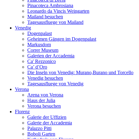
Pinacoteca Ambrosiana
Leonardo da Vincis Weingarten
Mailand besuchen
Tagesausfluege von Mailand
Venedig
Dogenpalast
Geheimen Gängen im Dogenpalast
Markusdom
Correr Museum
Galerien der Accademia
Ca' Rezzonico
Ca’ d’Oro
Die Inseln von Venedig: Murano,Burano und Torcello
Venedig besuchen
Tagesausfluege von Venedig
Verona
Arena von Verona
Haus der Julia
Verona besuchen
Florenz
Galerie der Uffizien
Galerie der Accademia
Palazzo Pitti
Boboli Garten