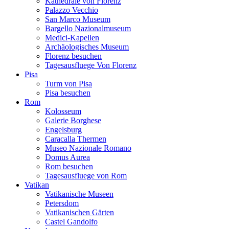
Kathedrale von Florenz
Palazzo Vecchio
San Marco Museum
Bargello Nazionalmuseum
Medici-Kapellen
Archäologisches Museum
Florenz besuchen
Tagesausfluege Von Florenz
Pisa
Turm von Pisa
Pisa besuchen
Rom
Kolosseum
Galerie Borghese
Engelsburg
Caracalla Thermen
Museo Nazionale Romano
Domus Aurea
Rom besuchen
Tagesausfluege von Rom
Vatikan
Vatikanische Museen
Petersdom
Vatikanischen Gärten
Castel Gandolfo