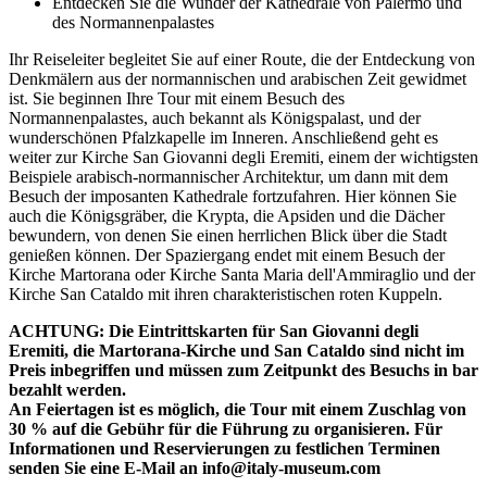
Entdecken Sie die Wunder der Kathedrale von Palermo und
des Normannenpalastes
Ihr Reiseleiter begleitet Sie auf einer Route, die der Entdeckung von
Denkmälern aus der normannischen und arabischen Zeit gewidmet
ist. Sie beginnen Ihre Tour mit einem Besuch des
Normannenpalastes, auch bekannt als Königspalast, und der
wunderschönen Pfalzkapelle im Inneren. Anschließend geht es
weiter zur Kirche San Giovanni degli Eremiti, einem der wichtigsten
Beispiele arabisch-normannischer Architektur, um dann mit dem
Besuch der imposanten Kathedrale fortzufahren. Hier können Sie
auch die Königsgräber, die Krypta, die Apsiden und die Dächer
bewundern, von denen Sie einen herrlichen Blick über die Stadt
genießen können. Der Spaziergang endet mit einem Besuch der
Kirche Martorana oder Kirche Santa Maria dell'Ammiraglio und der
Kirche San Cataldo mit ihren charakteristischen roten Kuppeln.
ACHTUNG: Die Eintrittskarten für San Giovanni degli
Eremiti, die Martorana-Kirche und San Cataldo sind nicht im
Preis inbegriffen und müssen zum Zeitpunkt des Besuchs in bar
bezahlt werden.
An Feiertagen ist es möglich, die Tour mit einem Zuschlag von
30 % auf die Gebühr für die Führung zu organisieren. Für
Informationen und Reservierungen zu festlichen Terminen
senden Sie eine E-Mail an info@italy-museum.com