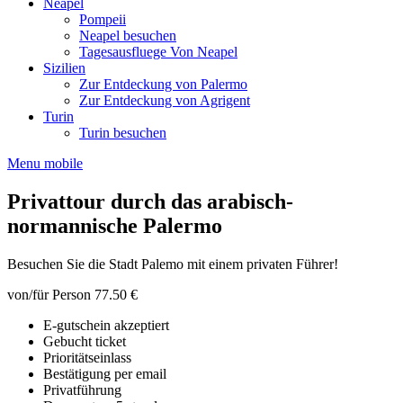
Neapel
Pompeii
Neapel besuchen
Tagesausfluege Von Neapel
Sizilien
Zur Entdeckung von Palermo
Zur Entdeckung von Agrigent
Turin
Turin besuchen
Menu mobile
Privattour durch das arabisch-
normannische Palermo
Besuchen Sie die Stadt Palemo mit einem privaten Führer!
von/für Person
77.50 €
E-gutschein akzeptiert
Gebucht ticket
Prioritätseinlass
Bestätigung per email
Privatführung