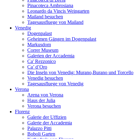
Pinacoteca Ambrosiana
Leonardo da Vincis Weingarten
Mailand besuchen
Tagesausfluege von Mailand
Venedig
Dogenpalast
Geheimen Gängen im Dogenpalast
Markusdom
Correr Museum
Galerien der Accademia
Ca' Rezzonico
Ca’ d’Oro
Die Inseln von Venedig: Murano,Burano und Torcello
Venedig besuchen
Tagesausfluege von Venedig
Verona
Arena von Verona
Haus der Julia
Verona besuchen
Florenz
Galerie der Uffizien
Galerie der Accademia
Palazzo Pitti
Boboli Garten