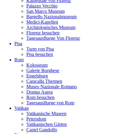
Kathedrale von Florenz
Palazzo Vecchio
San Marco Museum
Bargello Nazionalmuseum
Medici-Kapellen
Archäologisches Museum
Florenz besuchen
Tagesausfluege Von Florenz
Pisa
Turm von Pisa
Pisa besuchen
Rom
Kolosseum
Galerie Borghese
Engelsburg
Caracalla Thermen
Museo Nazionale Romano
Domus Aurea
Rom besuchen
Tagesausfluege von Rom
Vatikan
Vatikanische Museen
Petersdom
Vatikanischen Gärten
Castel Gandolfo