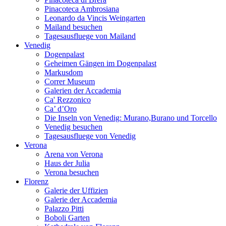
Pinacoteca Ambrosiana
Leonardo da Vincis Weingarten
Mailand besuchen
Tagesausfluege von Mailand
Venedig
Dogenpalast
Geheimen Gängen im Dogenpalast
Markusdom
Correr Museum
Galerien der Accademia
Ca' Rezzonico
Ca’ d’Oro
Die Inseln von Venedig: Murano,Burano und Torcello
Venedig besuchen
Tagesausfluege von Venedig
Verona
Arena von Verona
Haus der Julia
Verona besuchen
Florenz
Galerie der Uffizien
Galerie der Accademia
Palazzo Pitti
Boboli Garten