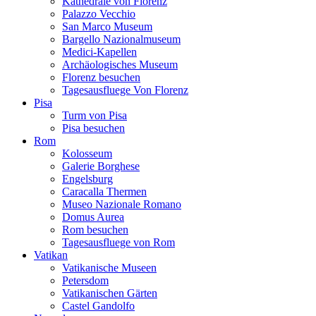
Kathedrale von Florenz
Palazzo Vecchio
San Marco Museum
Bargello Nazionalmuseum
Medici-Kapellen
Archäologisches Museum
Florenz besuchen
Tagesausfluege Von Florenz
Pisa
Turm von Pisa
Pisa besuchen
Rom
Kolosseum
Galerie Borghese
Engelsburg
Caracalla Thermen
Museo Nazionale Romano
Domus Aurea
Rom besuchen
Tagesausfluege von Rom
Vatikan
Vatikanische Museen
Petersdom
Vatikanischen Gärten
Castel Gandolfo